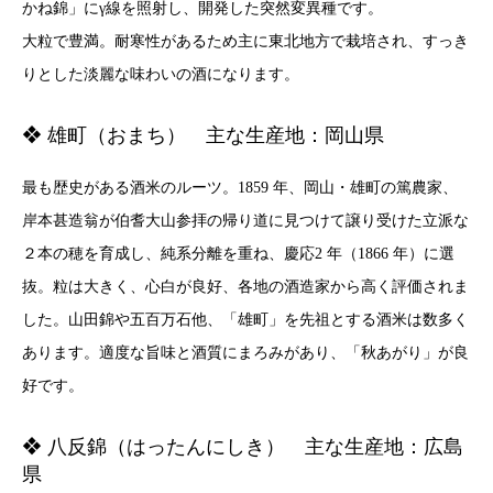
かね錦」にγ線を照射し、開発した突然変異種です。
大粒で豊満。耐寒性があるため主に東北地方で栽培され、すっき
りとした淡麗な味わいの酒になります。
❖ 雄町（おまち） 主な生産地：岡山県
最も歴史がある酒米のルーツ。1859 年、岡山・雄町の篤農家、
岸本甚造翁が伯耆大山参拝の帰り道に見つけて譲り受けた立派な
２本の穂を育成し、純系分離を重ね、慶応2 年（1866 年）に選
抜。粒は大きく、心白が良好、各地の酒造家から高く評価されま
した。山田錦や五百万石他、「雄町」を先祖とする酒米は数多く
あります。適度な旨味と酒質にまろみがあり、「秋あがり」が良
好です。
❖ 八反錦（はったんにしき） 主な生産地：広島
県