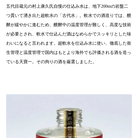
五代目蔵元の村上康久氏自慢の仕込み水は、地下200mの岩盤二
つ貫いて湧き出た超軟水の「古代水」。軟水での酒造りでは、醗
酵が緩やかに進むため、醗酵中の温度管理が難しく、高度な技術
が必要とされ、軟水で仕込んだ酒はなめらかでスッキリとした味
わいになると言われます。超軟水を仕込み水に使い、徹底した衛
生管理と温度管理で国内はもとより海外でも評価される酒を造っ
ている天寶一。その拘りの酒を厳選しました。