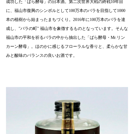
成功した「ばら酵母」の日本酒。第二次世界大戦の終戦10年目
に、福山市復興のシンボルとして100万本のバラを目指して1000
本の植樹から始まったまちづくり。2016年に100万本のバラを達
成し、”バラの町” 福山市を象徴するものとなっています。そんな
福山市の平和を祈るバラの中から抽出した「ばら酵母・Mr.リン
カーン酵母」。ほのかに感じるフローラルな香りと、柔らかな甘
みと酸味のバランスの良いお酒です。