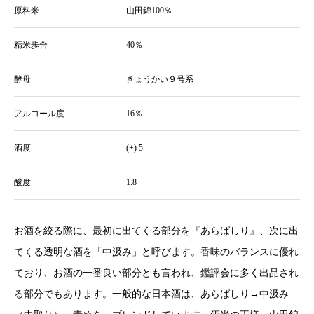
原料米
山田錦100％
精米歩合
40％
酵母
きょうかい９号系
アルコール度
16％
酒度
(+) 5
酸度
1.8
お酒を絞る際に、最初に出てくる部分を『あらばしり』、次に出
てくる透明な酒を「中汲み」と呼びます。香味のバランスに優れ
ており、お酒の一番良い部分とも言われ、鑑評会に多く出品され
る部分でもあります。一般的な日本酒は、あらばしり→中汲み