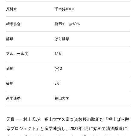
原料米
千本錦100％
精米歩合
麹55％ 掛60％
酵母
ばら酵母
アルコール度
15％
酒度
(+) 2
酸度
2.0
産学連携
福山大学
天寶一・村上氏が、福山大学久富泰資教授の取組む「福山ばら酵
母プロジェクト」と産学連携し、2021年3月に始めて清酒醸造に