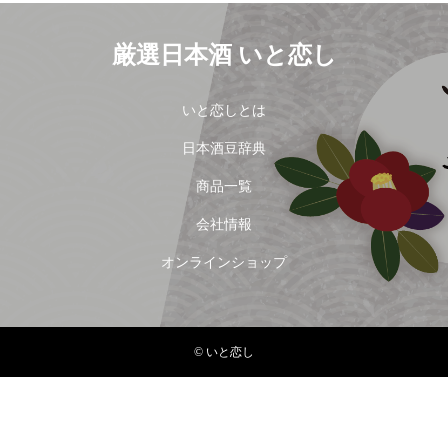
厳選日本酒 いと恋し
いと恋しとは
日本酒豆辞典
商品一覧
会社情報
オンラインショップ
© いと恋し